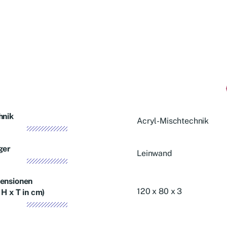
hnik
Acryl-Mischtechnik
ger
Leinwand
ensionen
120 x 80 x 3
 H x T in cm)