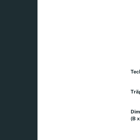
Tec
Trä
Dim
(B x